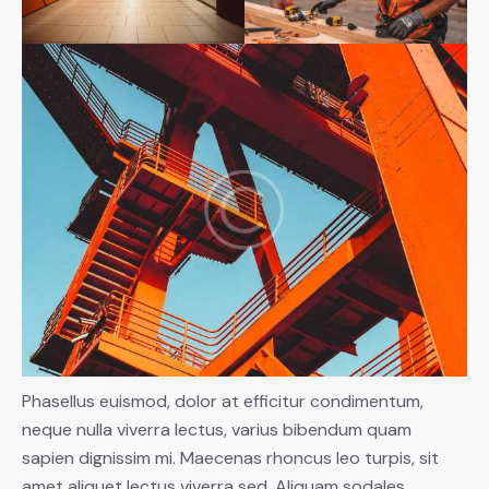
Phasellus euismod, dolor at efficitur condimentum,
neque nulla viverra lectus, varius bibendum quam
sapien dignissim mi. Maecenas rhoncus leo turpis, sit
amet aliquet lectus viverra sed. Aliquam sodales