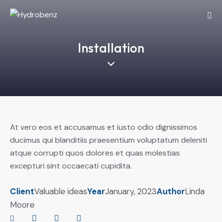
Installation
At vero eos et accusamus et iusto odio dignissimos
ducimus qui blanditiis praesentium voluptatum deleniti
atque corrupti quos dolores et quas molestias
excepturi sint occaecati cupidita.
Client
Valuable ideas
Year
January, 2023
Author
Linda
Moore